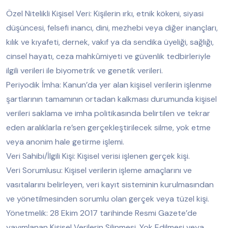
Özel Nitelikli Kişisel Veri: Kişilerin ırkı, etnik kökeni, siyasi
düşüncesi, felsefi inancı, dini, mezhebi veya diğer inançları,
kılık ve kıyafeti, dernek, vakıf ya da sendika üyeliği, sağlığı,
cinsel hayatı, ceza mahkûmiyeti ve güvenlik tedbirleriyle
ilgili verileri ile biyometrik ve genetik verileri.
Periyodik İmha: Kanun’da yer alan kişisel verilerin işlenme
şartlarının tamamının ortadan kalkması durumunda kişisel
verileri saklama ve imha politikasında belirtilen ve tekrar
eden aralıklarla re’sen gerçekleştirilecek silme, yok etme
veya anonim hale getirme işlemi.
Veri Sahibi/İlgili Kişi: Kişisel verisi işlenen gerçek kişi.
Veri Sorumlusu: Kişisel verilerin işleme amaçlarını ve
vasıtalarını belirleyen, veri kayıt sisteminin kurulmasından
ve yönetilmesinden sorumlu olan gerçek veya tüzel kişi.
Yönetmelik: 28 Ekim 2017 tarihinde Resmi Gazete’de
yayımlanan Kişisel Verilerin Silinmesi, Yok Edilmesi veya