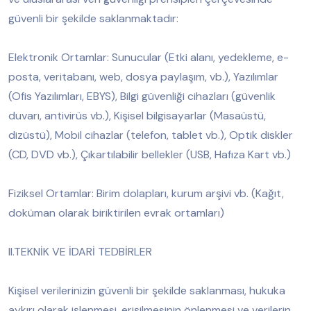
güvenli bir şekilde saklanmaktadır:
Elektronik Ortamlar: Sunucular (Etki alanı, yedekleme, e-
posta, veritabanı, web, dosya paylaşım, vb.), Yazılımlar
(Ofis Yazılımları, EBYS), Bilgi güvenliği cihazları (güvenlik
duvarı, antivirüs vb.), Kişisel bilgisayarlar (Masaüstü,
dizüstü), Mobil cihazlar (telefon, tablet vb.), Optik diskler
(CD, DVD vb.), Çıkartılabilir bellekler (USB, Hafıza Kart vb.)
Fiziksel Ortamlar: Birim dolapları, kurum arşivi vb. (Kağıt,
doküman olarak biriktirilen evrak ortamları)
II.TEKNİK VE İDARİ TEDBİRLER
Kişisel verilerinizin güvenli bir şekilde saklanması, hukuka
aykırı olarak işlenmesi, erişilmesinin önlenmesi ve verilerin